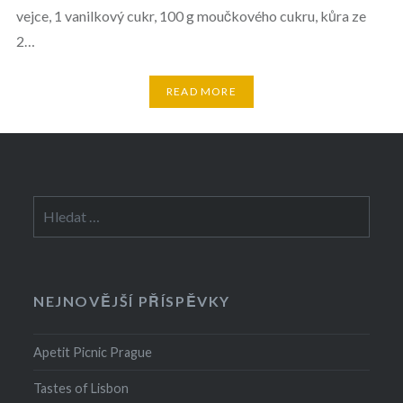
vejce, 1 vanilkový cukr, 100 g moučkového cukru, kůra ze
2…
READ MORE
Vyhledávání
NEJNOVĚJŠÍ PŘÍSPĚVKY
Apetit Picnic Prague
Tastes of Lisbon