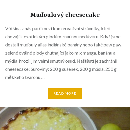
Muďoulový cheesecake
Většina z nás patří mezi konzervativní strávníky, kteří
chovají k exotickým plodům značnou nedůvěru. Když jsme
dostali muďouly alias indiánské banány nebo také paw paw,
zelené oválné plody chutnající jako mix manga, banánu a
mýdla, hrozil jim velmi smutný osud. Naštěstí je zachránil
cheesecake! Suroviny: 200 g sušenek, 200 g másla, 250 g
měkkého tvarohu,…
READ MORE