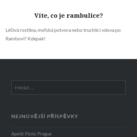
Víte, co je rambulice?
Léčivá rostlina, mořská potvora nebo truchlící vdova po
Rambovi? Kdepak!
Vyhledávání
NEJNOVĚJŠÍ PŘÍSPĚVKY
Apetit Picnic Prague