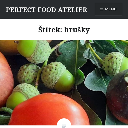
Skip
PERFECT FOOD ATELIER
MENU
to
content
Štítek:
hrušky