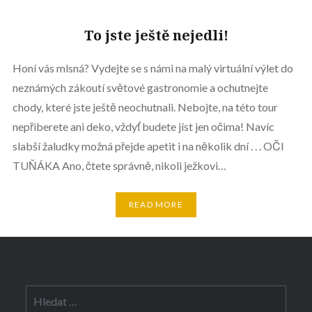
To jste ještě nejedli!
Honí vás mlsná? Vydejte se s námi na malý virtuální výlet do
neznámých zákoutí světové gastronomie a ochutnejte
chody, které jste ještě neochutnali. Nebojte, na této tour
nepřiberete ani deko, vždyť budete jíst jen očima! Navíc
slabší žaludky možná přejde apetit i na několik dní . . . OČI
TUŇÁKA Ano, čtete správně, nikoli ježkovi…
READ MORE
Vyhledávání