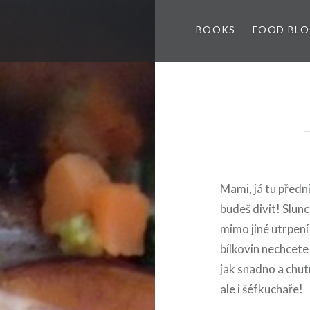
BOOKS
FOOD BL
Mami, já tu přední
budeš divit! Slun
mimo jiné utrpení
bílkovin nechcet
jak snadno a chutn
ale i šéfkuchaře!