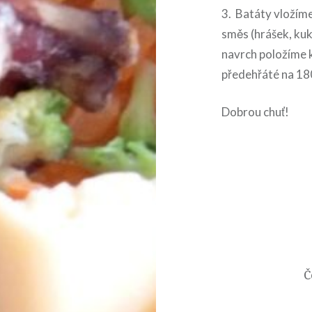
3. Batáty vložím
směs (hrášek, kuk
navrch položíme k
předehřáté na 18
Dobrou chuť!
Navigace
pro
příspěvek
Č