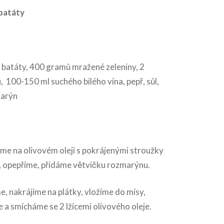
 batáty
 2 batáty, 400 gramů mražené zeleniny, 2
 100-150 ml suchého bílého vína, pepř, sůl,
marýn
e na olivovém oleji s pokrájenými stroužky
, opepříme, přidáme větvičku rozmarýnu.
, nakrájíme na plátky, vložíme do mísy,
 a smícháme se 2 lžícemi olivového oleje.