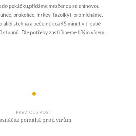
e do pekáčku,přidáme mraženou zeleninovou
uřice, brokolice, mrkev, fazolky), promícháme,
ráličí stehna a pečeme cca 45 minut v troubě
0 stupňů. Dle potřeby zastříkneme bílým vínem.
PREVIOUS POST
esnáček pomáhá proti virům