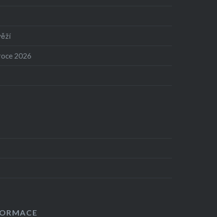
věží
 roce 2026
y
FORMACE