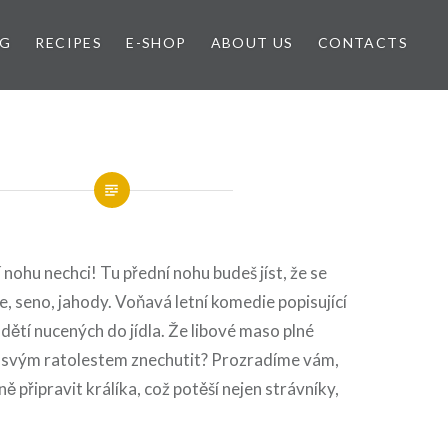
OG
RECIPES
E-SHOP
ABOUT US
CONTACTS
 nohu nechci! Tu přední nohu budeš jíst, že se
ce, seno, jahody. Voňavá letní komedie popisující
 dětí nucených do jídla. Že libové maso plné
e svým ratolestem znechutit? Prozradíme vám,
ě připravit králíka, což potěší nejen strávníky,