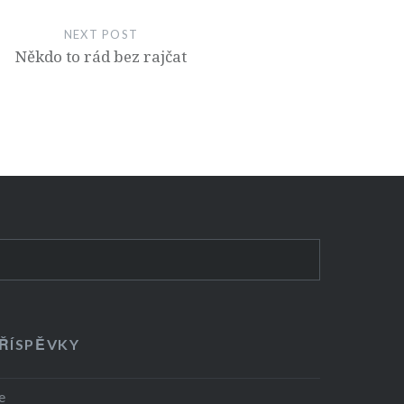
NEXT POST
Někdo to rád bez rajčat
PŘÍSPĚVKY
e