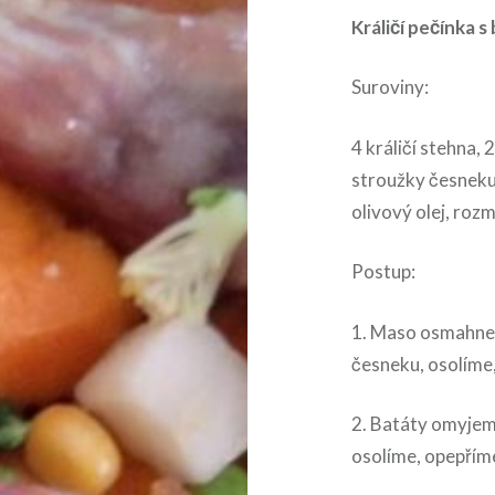
Králičí pečínka s
Suroviny:
4 králičí stehna,
stroužky česneku,
olivový olej, roz
Postup:
1. Maso osmahnem
česneku, osolíme
2. Batáty omyjeme
osolíme, opepříme