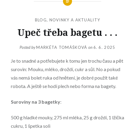
BLOG
,
NOVINKY A AKTUALITY
Upeč třeba bagetu . . .
Posted by
MARKÉTA TOMÁŠKOVÁ
on
6. 6. 2025
Je to snadné a potřebujete k tomu jen trochu času a pět
surovin: Mouku, mléko, droždí, cukr a sůl. No a pokud
vás nemá bolet ruka od hnětení, je dobré použít také
robota. A ještě se hodí plech nebo forma na bagety.
Suroviny na 3 bagetky
:
500 g hladké mouky, 275 ml mléka, 25 g droždí, 1 lžička
cukru, 1 špetka soli