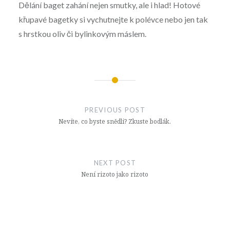
Dělání baget zahání nejen smutky, ale i hlad! Hotové
křupavé bagetky si vychutnejte k polévce nebo jen tak
s hrstkou oliv či bylinkovým máslem.
Navigace
pro
PREVIOUS POST
příspěvek
Nevíte, co byste snědli? Zkuste bodlák.
NEXT POST
Není rizoto jako rizoto