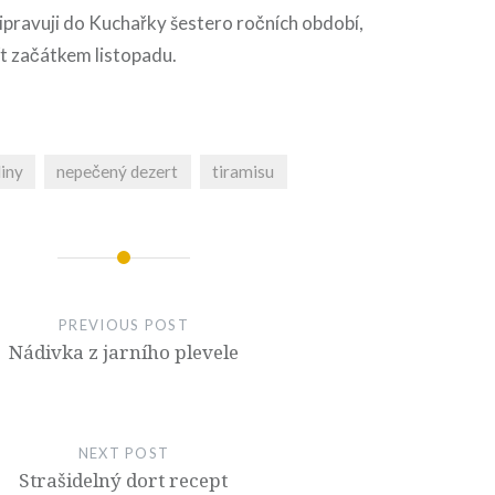
ipravuji do Kuchařky šestero ročních období,
ít začátkem listopadu.
iny
nepečený dezert
tiramisu
PREVIOUS POST
Nádivka z jarního plevele
NEXT POST
Strašidelný dort recept