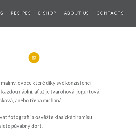
OG
RECIPES
E-SHOP
ABOUT US
CONTACTS
í maliny, ovoce které díky své konzistenci
 každou náplní, ať už je tvarohová, jogurtová,
ačková, anebo třeba míchaná.
vat fotografií a osvěžte klasické tiramisu
zlete půvabný dort.