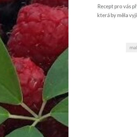
Recept pro vás př
která by měla vyj
mal
Navigace
pro
příspěvek