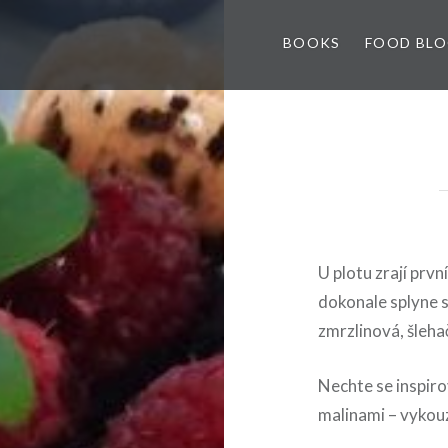
BOOKS
FOOD BL
U plotu zrají prvn
dokonale splyne s
zmrzlinová, šleh
Nechte se inspiro
malinami – vykou