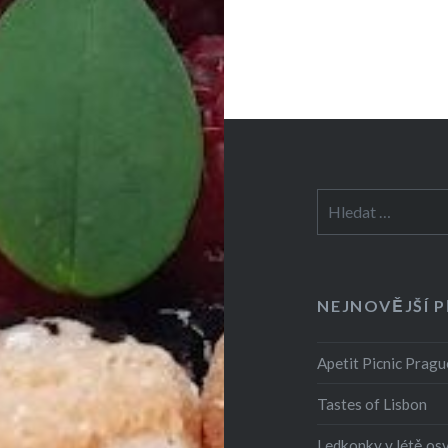
Vyhledávání
NEJNOVĚJŠÍ 
Apetit Picnic Pragu
Tastes of Lisbon
Ledkonky v létě os