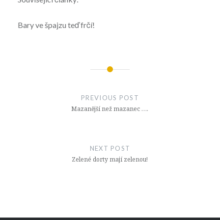
Bary ve špajzu teď frčí!
Navigace
pro
PREVIOUS POST
příspěvek
Mazanější než mazanec ….
NEXT POST
Zelené dorty mají zelenou!